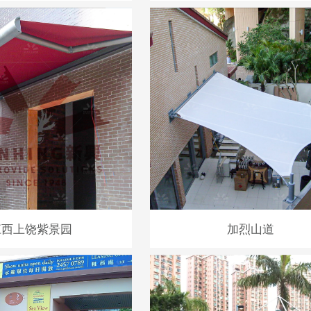
江西上饶紫景园
加烈山道