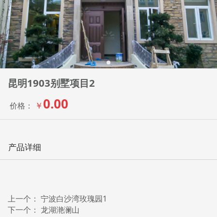
昆明1903别墅项目2
0.00
￥
价格：
产品详细
上一个：
宁波白沙湾玫瑰园1
下一个：
龙湖滟澜山