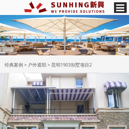
昆明1903别墅项目2
经典案例
>
户外遮阳
>
昆明1903别墅项目2