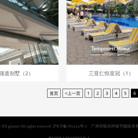
顶道别墅（2）
三亚仁恒皇冠（1）
首页
<上一页
1
2
3
4
5
6
2016 XX glasses All rights reserved. 沪ICP备10xxxx号-1 广州市联兴环保