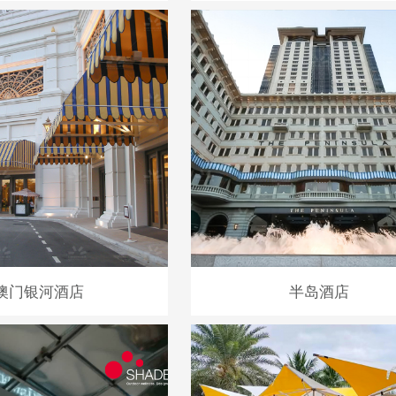
澳门银河酒店
半岛酒店