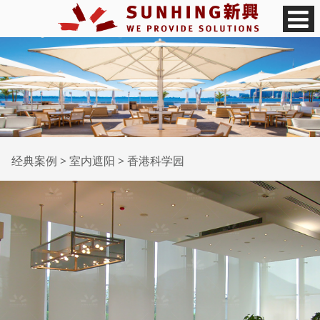
香港科学园
经典案例
>
室内遮阳
>
香港科学园