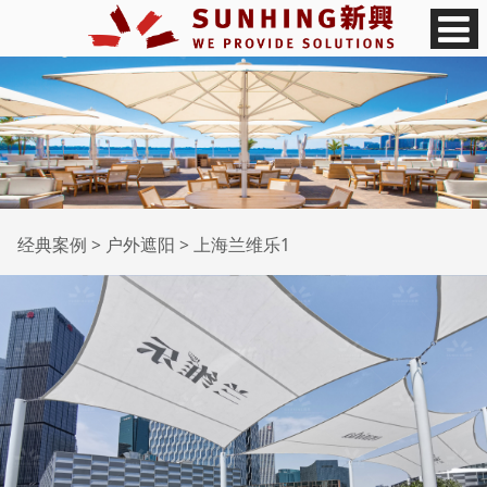
上海兰维乐1
经典案例
>
户外遮阳
>
上海兰维乐1